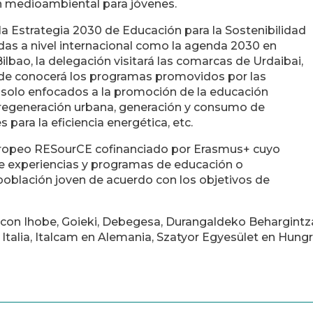
n medioambiental para jóvenes.
 la Estrategia 2030 de Educación para la Sostenibilidad
idas a nivel internacional como la agenda 2030 en
lbao, la delegación visitará las comarcas de Urdaibai,
onde conocerá los programas promovidos por las
 solo enfocados a la promoción de la educación
regeneración urbana, generación y consumo de
para la eficiencia energética, etc.
europeo RESourCE cofinanciado por Erasmus+ cuyo
de experiencias y programas de educación o
población joven de acuerdo con los objetivos de
 con Ihobe, Goieki, Debegesa, Durangaldeko Behargintza 
Italia, Italcam en Alemania, Szatyor Egyesület en Hungria