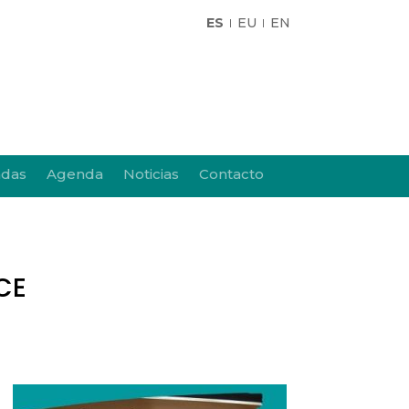
ES
EU
EN
adas
Agenda
Noticias
Contacto
rCE